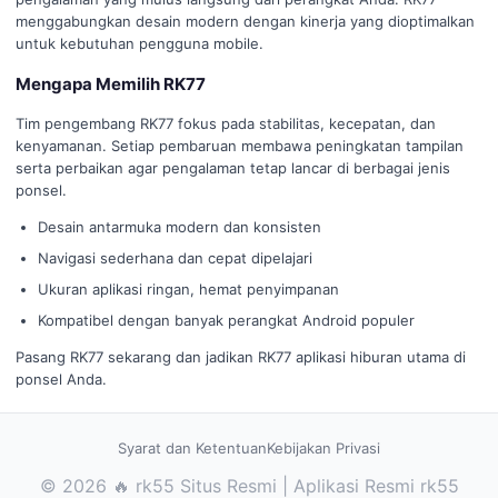
menggabungkan desain modern dengan kinerja yang dioptimalkan
untuk kebutuhan pengguna mobile.
Mengapa Memilih RK77
Tim pengembang RK77 fokus pada stabilitas, kecepatan, dan
kenyamanan. Setiap pembaruan membawa peningkatan tampilan
serta perbaikan agar pengalaman tetap lancar di berbagai jenis
ponsel.
Desain antarmuka modern dan konsisten
Navigasi sederhana dan cepat dipelajari
Ukuran aplikasi ringan, hemat penyimpanan
Kompatibel dengan banyak perangkat Android populer
Pasang RK77 sekarang dan jadikan RK77 aplikasi hiburan utama di
ponsel Anda.
Syarat dan Ketentuan
Kebijakan Privasi
© 2026 🔥 rk55 Situs Resmi | Aplikasi Resmi rk55