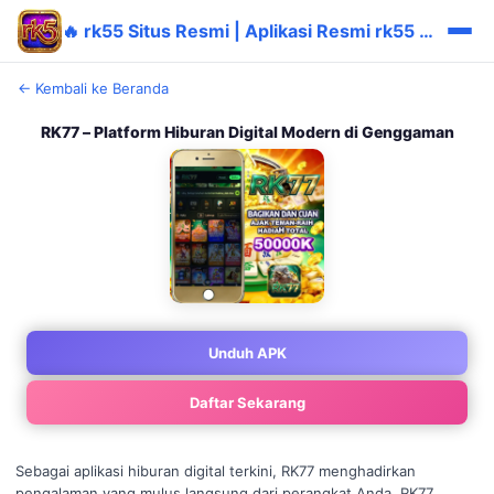
🔥 rk55 Situs Resmi | Aplikasi Resmi rk55 Akun App Terbaru
← Kembali ke Beranda
RK77 – Platform Hiburan Digital Modern di Genggaman
Unduh APK
Daftar Sekarang
Sebagai aplikasi hiburan digital terkini, RK77 menghadirkan
pengalaman yang mulus langsung dari perangkat Anda. RK77