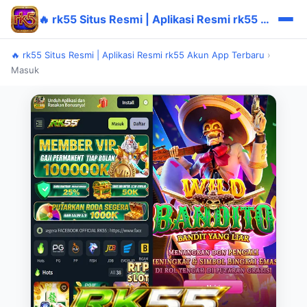
🔥 rk55 Situs Resmi | Aplikasi Resmi rk55 Akun App Terbaru
🔥 rk55 Situs Resmi | Aplikasi Resmi rk55 Akun App Terbaru
›
Masuk