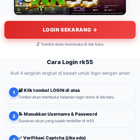
LOGIN SEKARANG →
🔓 Tombol akan membuka di tab baru
Cara Login rk55
Ikuti 4 langkah singkat di bawah untuk login dengan aman
🔐 Klik tombol LOGIN di atas
1
Tombol akan membuka halaman login resmi di tab baru
📝 Masukkan Username & Password
2
Gunakan akun yang sudah terdaftar di rk55
✅ Verifikasi Captcha (jika ada)
3