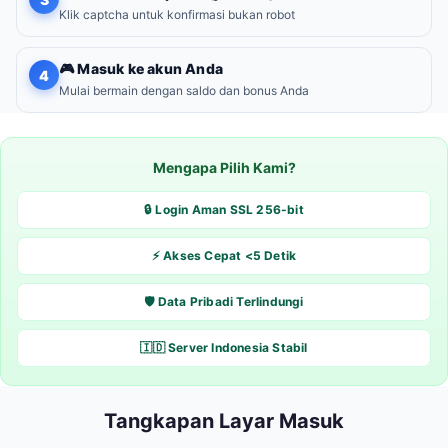
Klik captcha untuk konfirmasi bukan robot
🎮 Masuk ke akun Anda
4
Mulai bermain dengan saldo dan bonus Anda
Mengapa Pilih Kami?
🔒 Login Aman SSL 256-bit
⚡ Akses Cepat <5 Detik
🛡️ Data Pribadi Terlindungi
🇮🇩 Server Indonesia Stabil
Tangkapan Layar Masuk