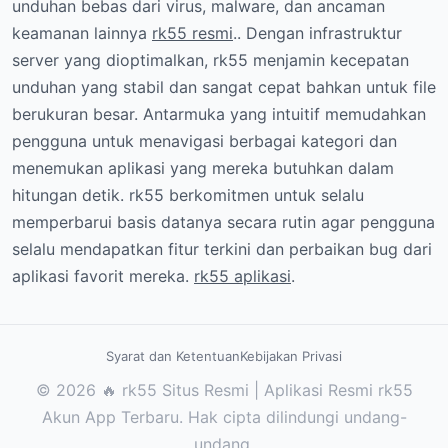
unduhan bebas dari virus, malware, dan ancaman
keamanan lainnya
rk55 resmi
.. Dengan infrastruktur
server yang dioptimalkan, rk55 menjamin kecepatan
unduhan yang stabil dan sangat cepat bahkan untuk file
berukuran besar. Antarmuka yang intuitif memudahkan
pengguna untuk menavigasi berbagai kategori dan
menemukan aplikasi yang mereka butuhkan dalam
hitungan detik. rk55 berkomitmen untuk selalu
memperbarui basis datanya secara rutin agar pengguna
selalu mendapatkan fitur terkini dan perbaikan bug dari
aplikasi favorit mereka.
rk55 aplikasi
.
Syarat dan Ketentuan
Kebijakan Privasi
© 2026 🔥 rk55 Situs Resmi | Aplikasi Resmi rk55
Akun App Terbaru. Hak cipta dilindungi undang-
undang.