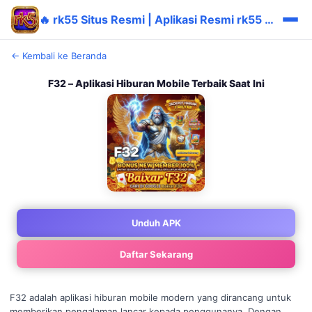
🔥 rk55 Situs Resmi | Aplikasi Resmi rk55 Akun App Terbaru
← Kembali ke Beranda
F32 – Aplikasi Hiburan Mobile Terbaik Saat Ini
Unduh APK
Daftar Sekarang
F32 adalah aplikasi hiburan mobile modern yang dirancang untuk
memberikan pengalaman lancar kepada penggunanya. Dengan