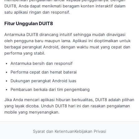
DUIT8, Anda dapat menikmati beragam konten interaktif dalam
satu aplikasi ringan dan responsif.
Fitur Unggulan DUIT8
Antarmuka DUIT8 dirancang intuitif sehingga mudah dinavigasi
oleh pengguna baru maupun lama. Aplikasi ini dioptimalkan untuk
berbagai perangkat Android, dengan waktu muat yang cepat dan
performa yang stabil.
Antarmuka bersih dan responsif
Performa cepat dan hemat baterai
Dukungan perangkat Android luas
Pembaruan berkala dari tim pengembang
Jika Anda mencari aplikasi hiburan berkualitas, DUIT8 adalah pilihan
yang layak dicoba. Unduh DUIT8 hari ini dan rasakan pengalaman
mobile yang menyenangkan.
Syarat dan Ketentuan
Kebijakan Privasi