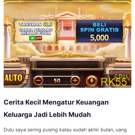
Cerita Kecil Mengatur Keuangan
Keluarga Jadi Lebih Mudah
Dulu saya sering pusing kalau sudah akhir bulan, uang