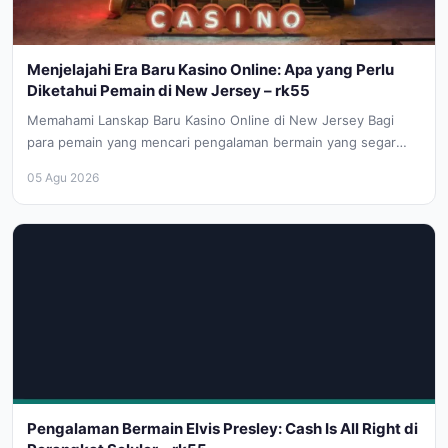
Menjelajahi Era Baru Kasino Online: Apa yang Perlu
Diketahui Pemain di New Jersey – rk55
Memahami Lanskap Baru Kasino Online di New Jersey Bagi
para pemain yang mencari pengalaman bermain yang segar
dan teregulasi, memahami...
05 Agu 2026
Pengalaman Bermain Elvis Presley: Cash Is All Right di